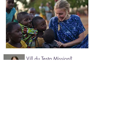
Vill du Testa Mission?
Oavsett var du bor eller vilket
yrke du har, så kan du leva det
missionella livet. Läs Matt 28:19-
20 och 25:35-42 och fundera på
vad det kan innebära för dig.
Lycka till!
Camilla Moberg
Föreståndare, Testa Mission