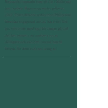
Kapstaden startade som ett frö i Malin när
hon besökte Kapstaden under jullovet
2019. Fröet delades sedan med Philip som
blev lika engagerad och nu har fröet fått
gro och vi ser med stor förväntan på vad
det kan komma att innebära för er
deltagare och vad det i sin tur kan få
betyda för dem runt om kring er!