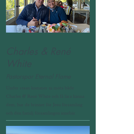
Charles & René
White
Pastorspar Eternal Flame
Under resan kommer ni möta både
Charles & René White och få lära känna
dem, hur de brinner för Jesu församling
och den familj församlingen innebär.