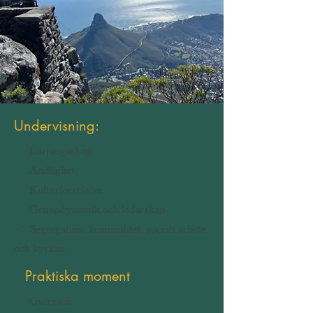
Undervisning:
- Lärjungaskap
- Andlighet
- Kulturförståelse
- Gruppdynamik och ledarskap
- Segregation, kriminalitet, socialt arbete
och kyrkan
Praktiska moment
- Outreach