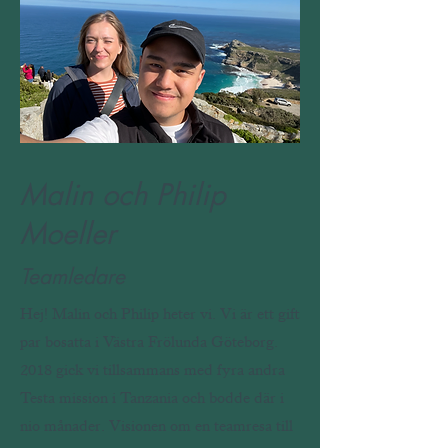
Malin och Philip
Moeller
Teamledare
Hej! Malin och Philip heter vi. Vi är ett gift
par bosatta i Västra Frölunda Göteborg.
2018 gick vi tillsammans med fyra andra
Testa mission i Tanzania och bodde där i
nio månader. Visionen om en teamresa till