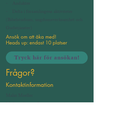
- Andakter
- Delta i församlingens aktiviteter
(Bibelstudium, ungdomsverksamhet och
Gudstjänster)
Ansök om att åka med!
Heads up: endast 10 platser
Tryck här för ansökan!
Frågor?
Kontaktinformation
Malin Moeller
Mail: malin.moeller@testamission.se
Telefon: 0703 555 250
@teamresasydafrika