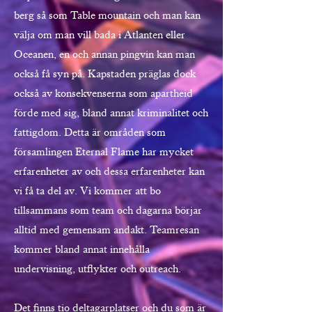
berg så som Table mountain och man kan
välja om man vill bada i Atlanten eller
Oceanen, en och annan pingvin kan man
också få syn på. Kapstaden präglas dock
också av konsekvenserna som apartheid
förde med sig, bland annat kriminalitet och
fattigdom. Detta är områden som
församlingen Eternal Flame har mycket
erfarenheter av och dessa erfarenheter kan
vi få ta del av. Vi kommer att bo
tillsammans som team och dagarna börjar
alltid med gemensam andakt. Teamresan
kommer bland annat innehålla
undervisning, utflykter och outreach.
Det finns tio deltagarplatser och du som är