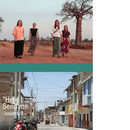
"Here I am!
Send me
."
- Isaiah 6:8