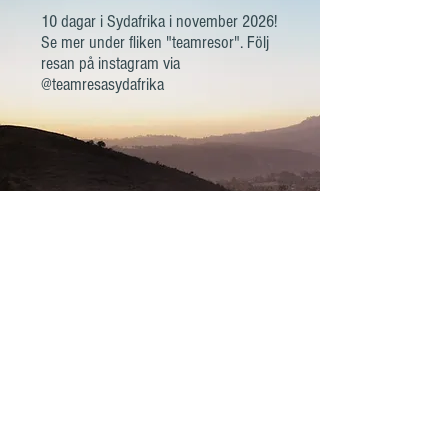
10 dagar i Sydafrika i november 2026!
Se mer under fliken "teamresor". Följ
resan på instagram via
@teamresasydafrika
Vill du Testa Mission?
Oavsett var du bor eller vilket
yrke du har, så kan du leva det
missionella livet. Läs Matt 28:19-